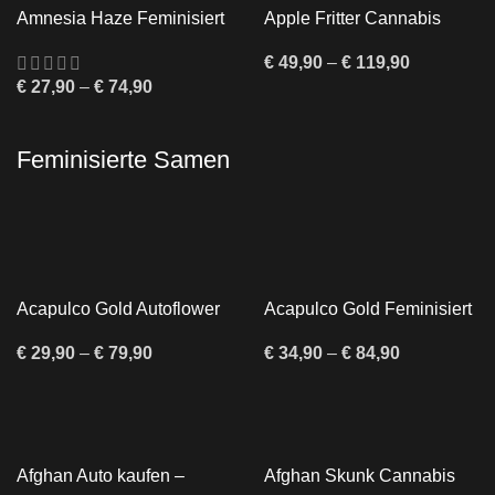
Amnesia Haze Feminisiert
Apple Fritter Cannabis
kaufen | Diskreter Versand
Samen
– Twins Garden Seeds
€
49,90
–
€
119,90
€
27,90
–
€
74,90
Feminisierte Samen
Acapulco Gold Autoflower
Acapulco Gold Feminisiert
kaufen – Legendäre Sativa
kaufen – Sativa-Klassiker
als Autoflower
€
29,90
–
€
79,90
€
34,90
–
€
84,90
Afghan Auto kaufen –
Afghan Skunk Cannabis