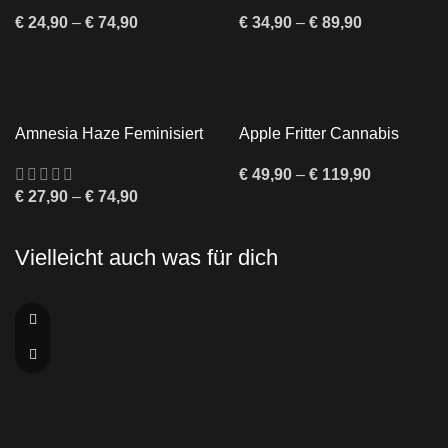
Autoflowering Cannabis
Samen kaufen –
Samen
Feminisiert & Indica-
€
24,90
–
€
74,90
€
34,90
–
€
89,90
dominant
Amnesia Haze Feminisiert
Apple Fritter Cannabis
kaufen | Diskreter Versand
Samen
– Twins Garden Seeds
€
49,90
–
€
119,90
€
27,90
–
€
74,90
Vielleicht auch was für dich