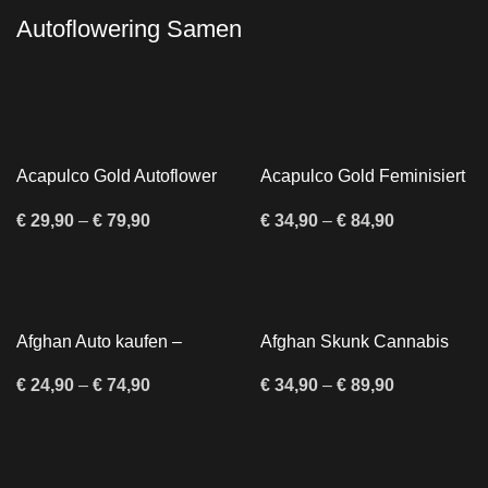
Autoflowering Samen
Acapulco Gold Autoflower
Acapulco Gold Feminisiert
kaufen – Legendäre Sativa
kaufen – Sativa-Klassiker
als Autoflower
€
29,90
–
€
79,90
€
34,90
–
€
84,90
Afghan Auto kaufen –
Afghan Skunk Cannabis
Autoflowering Cannabis
Samen kaufen –
Samen
Feminisiert & Indica-
€
24,90
–
€
74,90
€
34,90
–
€
89,90
dominant