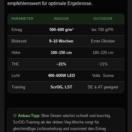
empfehlenswert für optimale Ergebnisse.
PARAMETER
INDOOR
OUTDOOR
Ertrag
500–600 g/m²
bis 700 g/Pfl.
Blütezeit
9–10 Wochen
Ernte Oktober
Höhe
100–150 cm
180–220 cm
THC
~21%
~21%
Licht
400–600W LED
Volls. Sonne
Training
ScrOG, LST
DE & AT geeignet
💡
Anbau-Tipp:
Blue Dream wächst schnell und buschig.
ScrOG-Training ab der dritten Veg-Woche sorgt für
gleichmäßige Lichtverteilung und maximiert den Ertrag