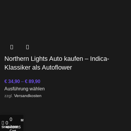
Northern Lights Auto kaufen – Indica-
Klassiker als Autoflower
€
34,90
–
€
89,90
Ausführung wählen
zzgl.
Versandkosten
0
My account
0
items
Shop
Wishlist
Cart