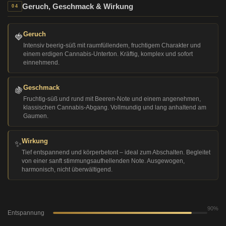
Geruch, Geschmack & Wirkung
04
Geruch
🍓
Intensiv beerig-süß mit raumfüllendem, fruchtigem Charakter und
einem erdigen Cannabis-Unterton. Kräftig, komplex und sofort
einnehmend.
Geschmack
🍇
Fruchtig-süß und rund mit Beeren-Note und einem angenehmen,
klassischen Cannabis-Abgang. Vollmundig und lang anhaltend am
Gaumen.
Wirkung
✨
Tief entspannend und körperbetont – ideal zum Abschalten. Begleitet
von einer sanft stimmungsaufhellenden Note. Ausgewogen,
harmonisch, nicht überwältigend.
90%
Entspannung