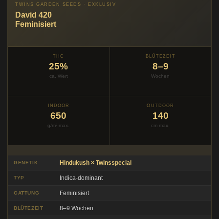
TWINS GARDEN SEEDS · EXKLUSIV
David 420
Feminisiert
THC
BLÜTEZEIT
25%
8–9
ca. Wert
Wochen
INDOOR
OUTDOOR
650
140
g/m² max.
cm max.
Hindukush × Twinsspecial
GENETIK
Indica-dominant
TYP
Feminisiert
GATTUNG
8–9 Wochen
BLÜTEZEIT