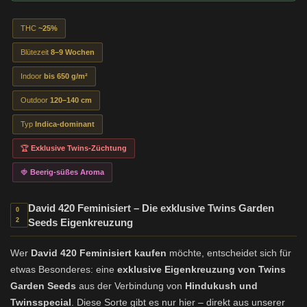
THC
~25%
Blütezeit
8–9 Wochen
Indoor
bis 650 g/m²
Outdoor
120–140 cm
Typ
Indica-dominant
🏆
Exklusive Twins-Züchtung
🍓
Beerig-süßes Aroma
David 420 Feminisiert – Die exklusive Twins Garden
0
2
Seeds Eigenkreuzung
Wer
David 420 Feminisiert kaufen
möchte, entscheidet sich für
etwas Besonderes: eine
exklusive Eigenkreuzung von Twins
Garden Seeds
aus der Verbindung von
Hindukush und
Twinsspecial
. Diese Sorte gibt es nur hier – direkt aus unserer