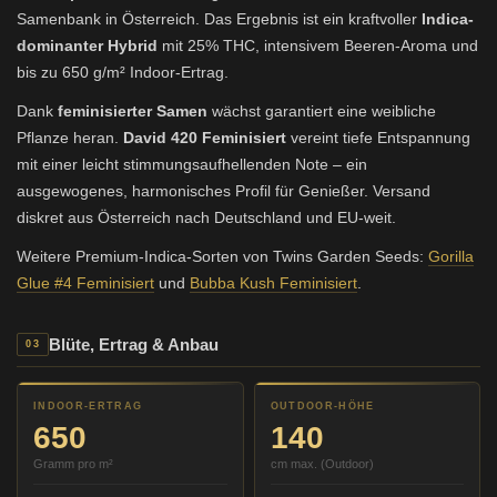
Samenbank in Österreich. Das Ergebnis ist ein kraftvoller
Indica-
dominanter Hybrid
mit 25% THC, intensivem Beeren-Aroma und
bis zu 650 g/m² Indoor-Ertrag.
Dank
feminisierter Samen
wächst garantiert eine weibliche
Pflanze heran.
David 420 Feminisiert
vereint tiefe Entspannung
mit einer leicht stimmungsaufhellenden Note – ein
ausgewogenes, harmonisches Profil für Genießer. Versand
diskret aus Österreich nach Deutschland und EU-weit.
Weitere Premium-Indica-Sorten von Twins Garden Seeds:
Gorilla
Glue #4 Feminisiert
und
Bubba Kush Feminisiert
.
Blüte, Ertrag & Anbau
03
INDOOR-ERTRAG
OUTDOOR-HÖHE
650
140
Gramm pro m²
cm max. (Outdoor)