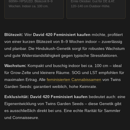
600W+ HPS/LED. Blütezeit 8–9
Ernte Oktober. Gut für DE & AT.
Wochen. Indoor ca. 100 cm.
120–140 cm Outdoor-Höhe.
Blütezeit:
Wer
David 420 Feminisiert kaufen
möchte, profitiert
von einer kurzen Blütezeit von 8–9 Wochen indoor – zuverlässig
und planbar. Die Hindukush-Genetik sorgt für robustes Wachstum
und gute Widerstandsfähigkeit gegen typische Stressfaktoren.
Wachstum:
Kompakt und buschig indoor bei ca. 100 cm – ideal
für Grow-Zelte und kleinere Räume. SOG und LST empfohlen für
maximalen Ertrag. Alle
feminisierten Cannabissamen
von Twins
Garden Seeds: garantiert weiblich, hohe Keimrate.
Exklusivität:
David 420 Feminisiert kaufen
bedeutet auch: eine
Eigenentwicklung von Twins Garden Seeds – diese Genetik gibt
es ausschließlich direkt bei uns. Eine echte Rarität für Sammler
und Connaisseure.