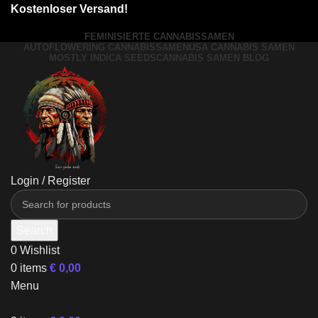
Kostenloser Versand!
FEMINISIERTE CANNABISSAMEN
AUTOFLOWERING CANNABISSAMEN
USA CANNABIS SAMEN
MOSTLY INDICA SEEDS
CANNABIS SAMEN BLOG
Login / Register
Search
0
Wishlist
0
items
€
0,00
Menu