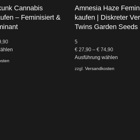
kunk Cannabis
Amnesia Haze Femini
fen – Feminisiert &
kaufen | Diskreter Ve
minant
Twins Garden Seeds
,90
5
wählen
€
27,90
–
€
74,90
Ausführung wählen
osten
zzgl.
Versandkosten