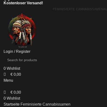
0
0
0
Kostenloser Versand!
FEMINISIERTE CANNABISSAMEN
A
Login / Register
0
Wishlist
€
0,00
Menu
€
0,00
0
Wishlist
Startseite
Feminisierte Cannabissamen