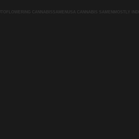
UTOFLOWERING CANNABISSAMEN
USA CANNABIS SAMEN
MOSTLY IND