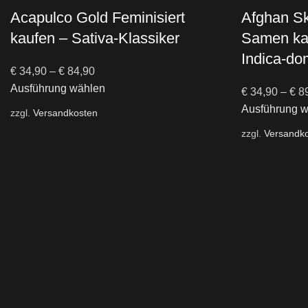
Acapulco Gold Feminisiert
Afghan S
kaufen – Sativa-Klassiker
Samen kau
Indica-do
€
34,90
–
€
84,90
Ausführung wählen
€
34,90
–
€
89
Ausführung 
zzgl.
Versandkosten
zzgl.
Versandk