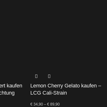
ert kaufen
Lemon Cherry Gelato kaufen –
chtung
LCG Cali-Strain
€
34,90
–
€
89,90