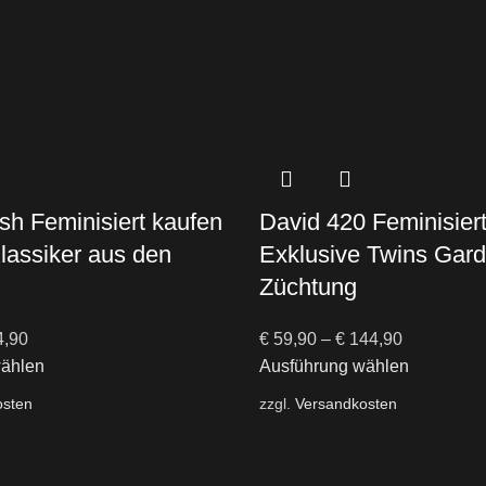
h Feminisiert kaufen
David 420 Feminisier
Klassiker aus den
Exklusive Twins Gar
Züchtung
,90
€
59,90
–
€
144,90
wählen
Ausführung wählen
osten
zzgl.
Versandkosten