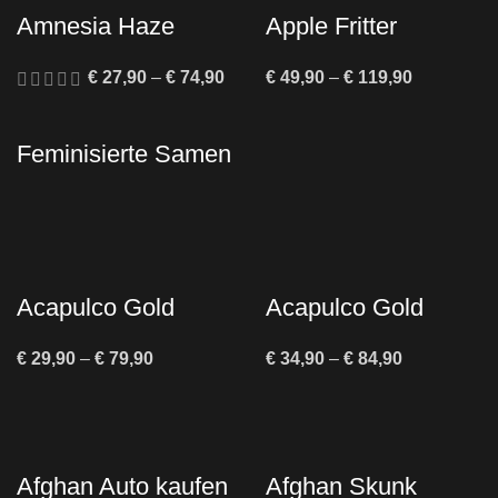
Amnesia Haze
Apple Fritter
Feminisiert kaufen |
Cannabis Samen
€
27,90
–
€
74,90
€
49,90
–
€
119,90
Diskreter Versand –
Twins Garden
Seeds
Feminisierte Samen
Acapulco Gold
Acapulco Gold
Autoflower kaufen –
Feminisiert kaufen
€
29,90
–
€
79,90
€
34,90
–
€
84,90
Legendäre Sativa
– Sativa-Klassiker
als Autoflower
Afghan Auto kaufen
Afghan Skunk