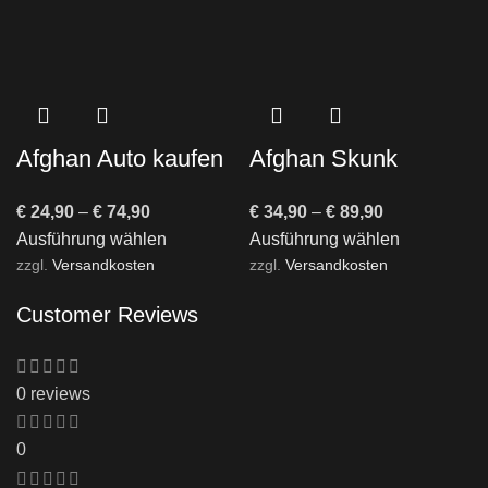
Afghan Auto kaufen
Afghan Skunk
– Autoflowering
Cannabis Samen
€
24,90
–
€
74,90
€
34,90
–
€
89,90
Cannabis Samen
kaufen – Feminisiert
Ausführung wählen
Ausführung wählen
& Indica-dominant
zzgl.
Versandkosten
zzgl.
Versandkosten
Customer Reviews
0 reviews
0