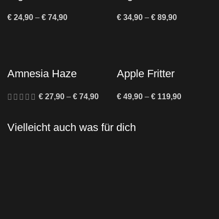
– Autoflowering
Cannabis Samen
€
24,90
–
€
74,90
€
34,90
–
€
89,90
Cannabis Samen
kaufen –
Feminisiert &
Indica-dominant
Amnesia Haze
Apple Fritter
Feminisiert kaufen |
Cannabis Samen
€
27,90
–
€
74,90
€
49,90
–
€
119,90
Diskreter Versand –
Twins Garden
Seeds
Vielleicht auch was für dich