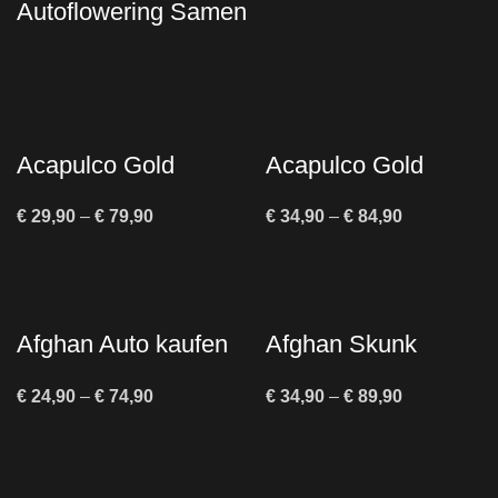
Autoflowering Samen
Acapulco Gold
Acapulco Gold
Autoflower kaufen –
Feminisiert kaufen
€
29,90
–
€
79,90
€
34,90
–
€
84,90
Legendäre Sativa
– Sativa-Klassiker
als Autoflower
Afghan Auto kaufen
Afghan Skunk
– Autoflowering
Cannabis Samen
€
24,90
–
€
74,90
€
34,90
–
€
89,90
Cannabis Samen
kaufen –
Feminisiert &
Indica-dominant